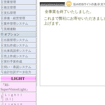
├
営業管理
├
発注管理
全事業を終了いたしました。
├
支払管理
├
原価・経営管理
これまで弊社にお寄せいただきまし
上げます。
├
案件管理システム
└
見積連動
オプション
├
出面管理システム
├
支払作成システム
├
出来高請求システム
├
売上作成システム
├
実行予算作成
├
伺い・承認システム
└
会計仕訳データ出力
『RI-
SuperVisionLight』
ＬｉｇｈｔⅠ
├
［LⅠ］
ＬｉｇｈｔⅡ