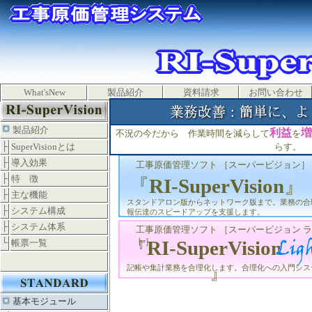
What'sNew
製品紹介
資料請求
お問い合わせ
製品紹介
利益
増
不況の今だから 作業時間を減らして
を
├
SuperVisionとは
らす。
├
導入効果
工事原価管理ソフト ［スーパービジョン］
├
特 徴
『
RI-SuperVision
』
├
主な機能
スタンドアロン版からネットワーク版まで。業務の合
├
システム構成
報伝達のスピードアップを支援します。
├
システム体系
工事原価管理ソフト ［スーパービジョン 
ト］
RI-SuperVision
└
帳票一覧
『
』
記帳や集計業務を合理化します。合理化への入門シス
基本モジュール